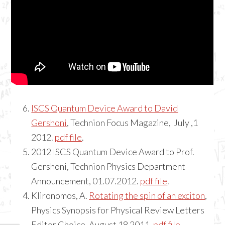
ISCS Quantum Device Award to David
Gershoni
, Technion Focus Magazine, July ,1
2012.
pdf file
.
2012 ISCS Quantum Device Award to Prof.
Gershoni, Technion Physics Department
Announcement, 01.07.2012.
pdf file
.
Klironomos, A.
Rotating the spin of an exciton
,
Physics Synopsis for Physical Review Letters
Editor Choice, August 18 2011.
pdf file
.