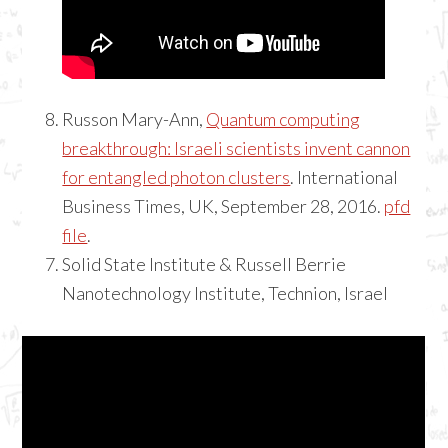
Russon Mary-Ann,
Quantum computing
breakthrough: Israeli scientists invent cannon
for entangled photon clusters
. International
Business Times, UK, September 28, 2016.
pfd
file
.
Solid State Institute & Russell Berrie
Nanotechnology Institute, Technion, Israel