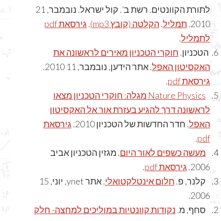
לתורת הקוונטים. רשת ב’. קול ישראל. נובמבר, 21
גירסאת pdf
.
הקלטה (קובץ mp3)
.
תמליל
2010.
.
לתמליל
הטכניון.
חוקרי הטכניון מאירים לראשונה את
האקסיטון האפל
. אתר הידען, נובמבר, 11 2010.
.
גירסאת pdf
Nature Physics מגלה: חוקרי הטכניון מצאו
לראשונה דרך להגיע בעזרת אור אל האקסיטון
האפל
. חדר החדשות של הטכניון 2010.
גירסאת
.
pdf
מעשה כשפים לאור היום
. מגזין הטכניון אביב
.
גירסאת pdf
2006.
קלנר, פ.
חלום אינטלקטואלי
. אתר ynet, יוני, 15
2006.
סחף, מ.
נקודות קוונטיות במוליכים למחצה- חלק