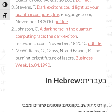
TOGGLE HIGH CONTRAST
Stevens, T.
Dark excitons could light up your
quantum computer, life
. endgadget.com,
TOGGLE FONT SIZE
November 18 2010.
pdf file
.
Johnston, C.
A dark horse in the quantum
computing race: the dark exciton
.
arstechnica.com, November, 18 2010.
pdf file
.
McWilliams, G., Gross, N. and Brandt, R. The
burning-bright future of lasers,
Business
Week,16.04.1990
.
In Hebrew:
בעברית
קורס מתוקשב בקוונטים: פוטונים שזורים ומצבי