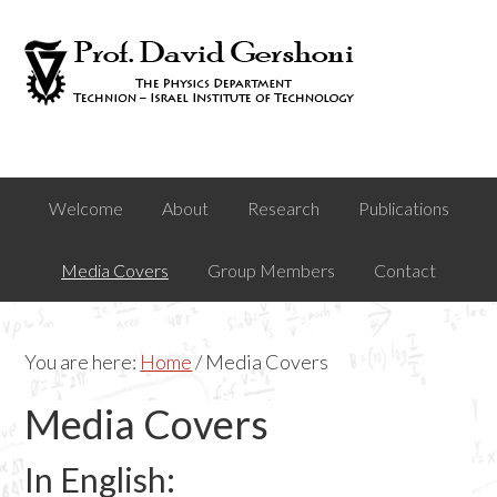
Skip
Skip
to
to
primary
main
navigation
content
Welcome
About
Research
Publications
Media Covers
Group Members
Contact
You are here:
Home
/
Media Covers
Media Covers
In English: