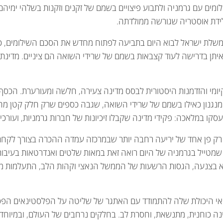
עם גרמניה ולתבוע פיצויים בשמם של זקנים וזקנות בשלהי ימיהם, 
ילידת אוסטריה שגורשה ממולדתה.
 ממשלת ישראל לבוא היום בתביעה לפתוח מחדש את הסכם השילומים, כ
יתן בדרישה לעוד קצבאות בשמם של שרידי השואה הם ציניים. מדינת
יומי והזדמנות היסטורית לבסס מדינה צעירה, חלשה ומעורערת. הכסף 
ם מנגנון כאילו בשמם של שרידי השואה, שגבה כספים שרק חלק קטן מה
ו במלאכה: פקידי מדינה שקבלו זיכיונות של חברות גרמניות, ועורכי 
ק פן אחד של יריעה רחבה יותר שבמרכזה עמדה ההכרה בצורך לקחת בע
 שמטייל בגרמניה של היום רואה זאת במאות שלטים ואנדרטאות בעיבור
י, ולא בצנעה, הגסות הרשעות של הממשל הנאצי וקהות הלב, התעלמו
נהלותה המדינית של ישראל בעקבות מלחמת 67 ואי היכולת שלה להתמודד עם האתגר של שליטה ע
ה כוחנית, מתנשאת, וחסרת לב. בחלקים נרחבים של העולם, ובמיוחד 