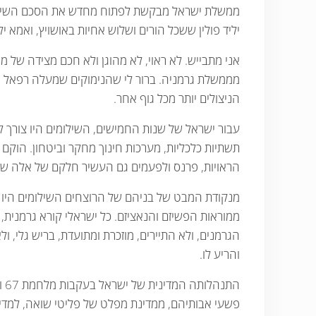
ממשלת ישראל מבקשת לפתוח מחדש את הסכם השילומים 
יליד פולין ששכל הורים ושלוש אחיות באושויץ, ואמא 
אני מתבייש. לא ראוי, לא מהוגן ולא חכם מצידה של
מממשלת גרמניה. ברור לי שהנימוקים שמעלה רפאל א
הניצולים יותר מכל גוף אחר.
עבור ישראל של שנות החמישים, השילומים היו צורך ק
תשתיות כלכליות, מערכות חינוך מחקר וביטחון. הוק
הראויות, פרנס ולפעמים גם העשיר חלקם של אלה שעסק
מנקודת המבט של בניהם של הרוצחים השילומים היו ר
ממוראות הפשיזם והנאציזם. כל ישראלי קורא גרמנית,
הגרמנים, ולא התיירים, מוזכרת ומתועדת, בריש גל
והריע לו.
הת
פשעי אבותיהם, ממדינת מפלט של פליטי שואה, למדינ