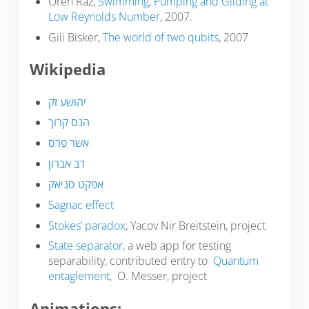
Oren Raz,
Swimming, Pumping and Gliding at
Low Reynolds Number
, 2007.
Gili Bisker,
The world of two qubits
, 2007
Wikipedia
יהושע זק
הנס קרוך
אשר פרס
דב אברון
אפקט סניאק
Sagnac effect
Stokes’ paradox
, Yacov Nir Breitstein, project
State separator
,
a web app for testing
separability, contributed entry to
Quantum
entaglement,
O. Messer, project
Animations: