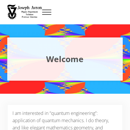
Skip to main content
Skip to header right navigation
Skip to site footer
Menu
Prof. Joseph Avron
Prof. Avron Joseph personal web
Welcome
I am interested in “quantum engineering”:
application of quantum mechanics. I do theory,
and like elegant mathematics geometry, and