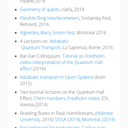
Poland 2018
Geometry of qubits
, Haifa, 2018
Flexible Ring Interferometers
, Smilansky Fest,
Rehovot, 2016.
Vignettes, Barry Simon Fest
, Montreal 2016
4 Lectures on
Adiabatic
Quantum Transport
, La Sapienza, Rome, 2016
Bar-Ilan Colloquium:
Tutorial on Fredholm
index interpretation of the Quantum Hall
effect
(2016)
Adiabatic transport in Open Systems
(Koln
2015)
Two tutorial lectures on the Quantum Hall
Effect,
Chern numbers
,
Fredholm Index
, ESI,
Vienna (2014)
Braiding fluxes in Pauli Hamiltonians, (
Hebrew
University
, 2016)
SISSA (2014)
,
Montreal, (2014)
Entanglement for pedestrians, Colloquium,