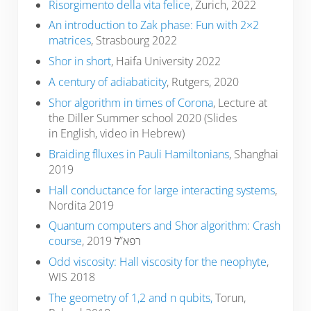
Risorgimento della vita felice
, Zurich, 2022
An introduction to Zak phase: Fun with 2×2
matrices
, Strasbourg 2022
Shor in short
, Haifa University 2022
A century of adiabaticity
, Rutgers, 2020
Shor algorithm in times of Corona
, Lecture at
the Diller Summer school 2020 (Slides
in English, video in Hebrew)
Braiding flluxes in Pauli Hamiltonians
, Shanghai
2019
Hall conductance for large interacting systems
,
Nordita 2019
Quantum computers and Shor algorithm: Crash
course
, רפא”ל 2019
Odd viscosity: Hall viscosity for the neophyte
,
WIS 2018
The geometry of 1,2 and n qubits,
Torun,