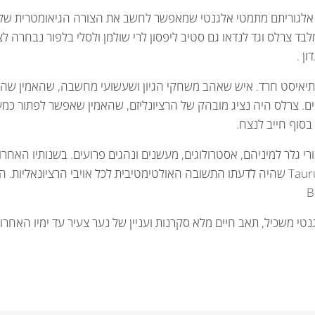
 אלגוריתם מתמטי אלגנטי שמאפשר לחשב את הצורה הגיאומטרית של ג
ן .
 ואתיאיסט חרד. איש שאהב משחקי הגיון ושעשועי מחשבה, שהאמין שה
ים. צרלס היה נציג מובהק של הרציונליזם, שהאמין שאפשר לפתור כמע
בסוף חייב לנצח.
גלר למיניהם, אסטרולוגים, מעשנים ונהגים פרועים. בשנותיו האחרו
שתמיד היה בעיניו על ספרו שבכתובים Taurus Scatology שהיה לדעתו התשובה האולטימטיבית ל
י משכיל, תאב חיים מלא סקרנות ועניין של נער צעיר עד ימיו האחרונים