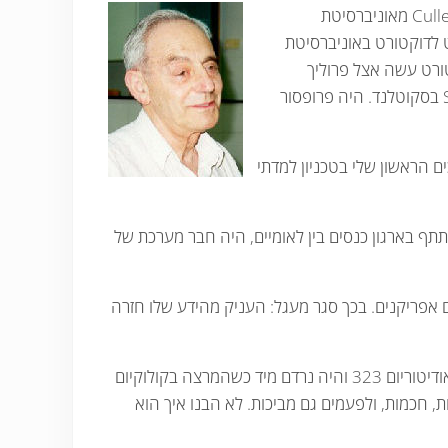
צרלס קופר נולד ביוהנסבורג בשנת 1926. בן עשרים קבל את התואר הראשון שלו בצירוף מדלית הצטיינות מיוחדת, מדלית Cullen מאוניברסיטת
חתן פרס נובל אהרון קלוג ואיתו הוא גם חלק חדר בין השנים 1946-1949 כסטודנט לדוקטורט באוניברסיטת
בתר-דוקטורט עשה אצל פרוליך
בליברפול. נבחר לFellow of the Royal Society of Edingurgh ובשנת 1956 הצטרף לסגל של אוניברסיטת St. Andrews בסקוטלנד. היה פרופסור
ליום ואף כתב ספר שיצא בהוצאת Cambrigde. את קורס המוסמכים הראשון שלי בטכניון למדתי
7 מאמרים, חנך סטודנטים שחלקם הם חברי סגל היום, והיה בין עורכי הסדרה .Ann. IPS הוא השתתף בארגון כנסים בין לאומיים, היה חבר מערכת של
 אפריקנים. בכך סגר מעגל: העניק מהידע שלו חזרה
עוד כשהיינו סטודנטים צרלס היה ידוע כפרופסור הסופר אינטליגנטי, שידע הכול על הכול, שישב בשורה השנייה בצד ימין באודיטוריום 323 והיה נרדם מיד כשהמרצה בקולוקיום
, חכמות, ולפעמים גם מביכות. לא הבנו איך הוא