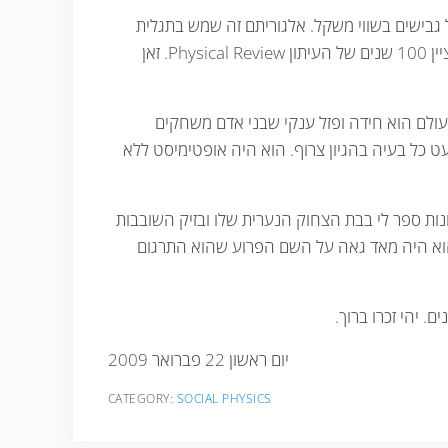
בישים בשווי משקל. אלגוריתם זה שמש בתגלית
מעבר פאזה של חספוס. העבודה הזו שהשתתפו בה מלבד צרלס וגד לנדאו גם סטיב ליפסון לרי שולמן ולסלי בלפור נבחרה לציין 100 שנים של העיתון Physical Review. זאן
עולם הוא חידה ופזל ענקי שבני אדם משחקים
ט כל בעיה בהגיון צרוף. הוא היה אופטימיסט ללא
נות ספר לי בבת הצחוק הנערית שלו ובזיק השובבות
כל אויבי הרציונאליות. הוא היה מאד גאה על השם הפרוע שהוא התרגום
. יהי זכרו ברוך.
‏יום ראשון 22 פברואר 2009
CATEGORY:
SOCIAL PHYSICS