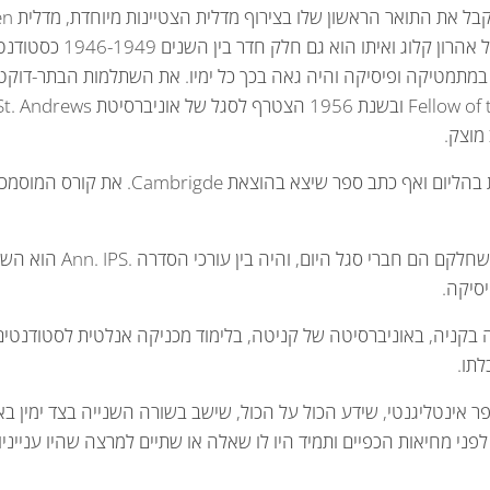
Witwaterstrand. הוא היה בן כתה של 
א עמד בבחינות ה Triposהאגדתיות במתמטיקה ופיסיקה והיה גאה בכך כל ימיו. את השתלמות ה
צרלס היה מומחה לתיאוריה של על מוליכות ועל נוזלות בה
צרלס כתב מלבד ספרו כ 0
סיקה.
 בקניה, באוניברסיטה של קניטה, בלימוד מכניקה אנלטית לסטודנטים
תו.
י מחיאות הכפיים ותמיד היו לו שאלה או שתיים למרצה שהיו ענייניות